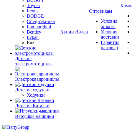
BUGGY
Toyota
Комп
Lexus
Оптовикам
DODGE
Условия
Спец.техника
оплаты
Lamborghini
Акции
Видео
Условия
Bentley
доставки
Lykan
Гарантия
Ещё
на товар
Детские
электромотоциклы
Электроквадроциклы
Детские ходунки
Ходунки
Детские Каталки
Игрушки-машинки