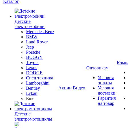
Каталог
Детские
электромобили
Mercedes-Benz
BMW
Land Rover
Jeep
Porsche
BUGGY
Toyota
Комп
Lexus
Оптовикам
DODGE
Условия
Спец.техника
оплаты
Lamborghini
Акции
Видео
Условия
Bentley
доставки
Lykan
Гарантия
Ещё
на товар
Детские
электромотоциклы