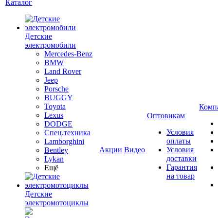
Каталог
Детские
электромобили
Mercedes-Benz
BMW
Land Rover
Jeep
Porsche
BUGGY
Toyota
Комп
Lexus
Оптовикам
DODGE
Условия
Спец.техника
оплаты
Lamborghini
Акции
Видео
Условия
Bentley
доставки
Lykan
Гарантия
Ещё
на товар
Детские
электромотоциклы