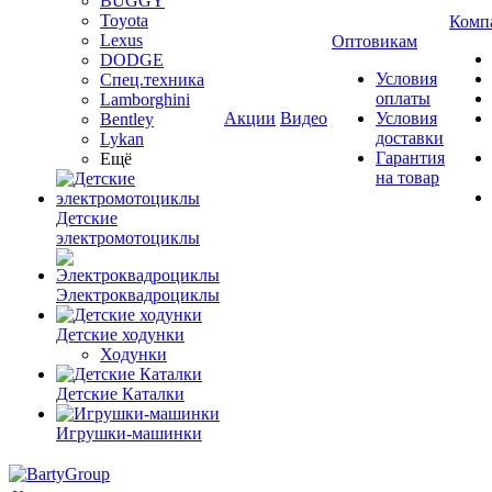
BUGGY
Toyota
Комп
Lexus
Оптовикам
DODGE
Условия
Спец.техника
оплаты
Lamborghini
Акции
Видео
Условия
Bentley
доставки
Lykan
Гарантия
Ещё
на товар
Детские
электромотоциклы
Электроквадроциклы
Детские ходунки
Ходунки
Детские Каталки
Игрушки-машинки